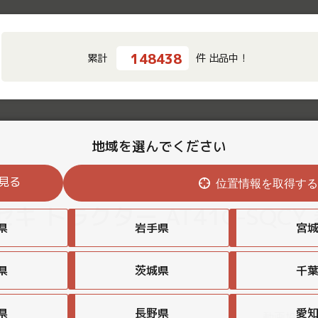
148438
累計
件 出品中！
地域を選んでください
見る
位置情報を取得す
 トラクター AT41C-SQCY
県
岩手県
宮
県
茨城県
千
県
長野県
愛
動画投稿日