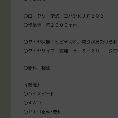
〇ロータリー型式：コバシＫＪＦ２０２
〇作業幅：約２０００ｍｍ
〇タイヤ状態：ヒビや切れ、減りが見受けられ
〇タイヤサイズ：前輪 ８．３ー２０ クロ
〇燃料：軽油
《機能》
〇ハイスピード
〇４ＷＤ
〇ＰＴＯ正転/逆転