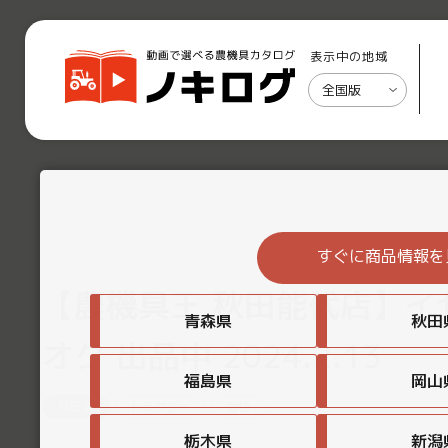
表示中の地域
全国版
すぐに商品情報を
【農機具王 秋田能代店】イセキ
青森県
秋田
オク 出品中 2024.2.13
福島県
岡山
秋田県
トラクター
春物
栃木県
新潟