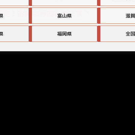
限定！お得な特典あります
県
富山県
滋
県
福岡県
全