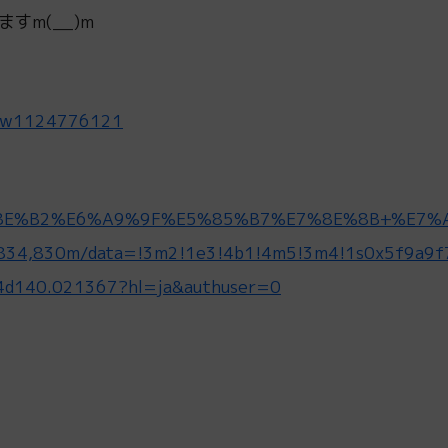
m(__)m
on/w1124776121
e/%E8%BE%B2%E6%A9%9F%E5%85%B7%E7%8E%8B+%E7
4,830m/data=!3m2!1e3!4b1!4m5!3m4!1s0x5f9a9f
d140.021367?hl=ja&authuser=0