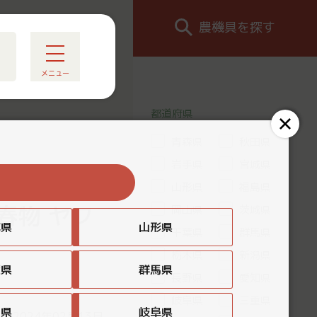
農機具を探す
メニュー
都道府県
青森県
秋田県
岩手県
宮城県
る
山形県
福島県
 春物 ヤフ
岡山県
茨城県
城県
山形県
千葉県
群馬県
栃木県
新潟県
葉県
群馬県
長野県
愛知県
岐阜県
三重県
知県
岐阜県
：2024年02月13日