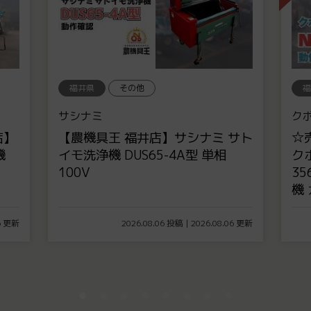
福井県
田植機
福
クボタ
ク
サト
☆売約済み☆【農機具王 福井店】
☆
クボタ 5条植え 田植機 NSU55 FR
ク
356時間 15馬力 ロータリー 施肥
JB
機 ガソリン セル 自動水平
ロー
06 更新
2026.01.21 投稿 | 2026.08.06 更新