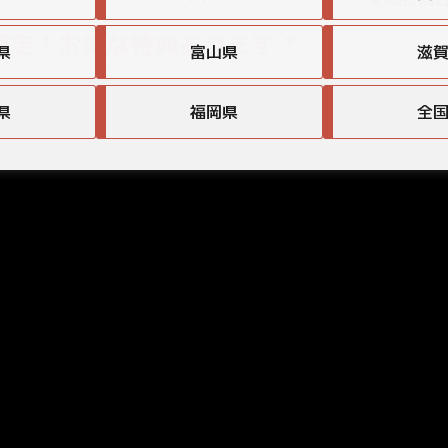
限定！お得な特典あります
県
富山県
滋
県
福岡県
全