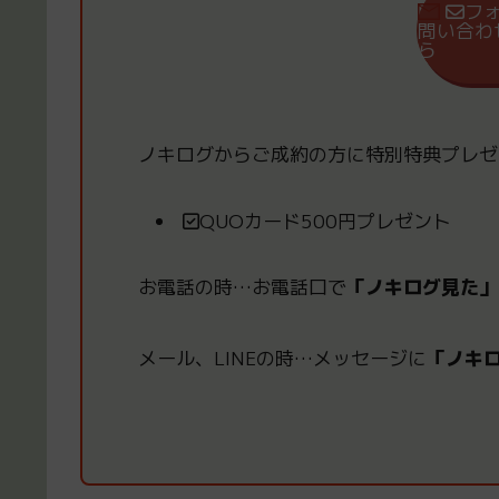
フ
問い合わ
ら
ノキログからご成約の方
に
特別特典プレゼ
QUOカード500円プレゼント
お電話の時
…
お電話口で
「ノキログ見た」
メール、LINEの時
…
メッセージに
「ノキ