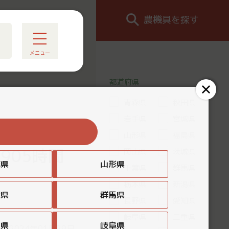
農機具を探す
メニュー
都道府県
青森県
秋田県
岩手県
宮城県
る
山形県
福島県
905時間
岡山県
茨城県
城県
山形県
千葉県
群馬県
栃木県
新潟県
葉県
群馬県
長野県
愛知県
岐阜県
三重県
知県
岐阜県
：2024年01月29日