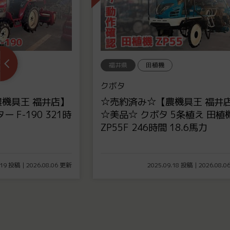
福井県
その他
サシナミ
機具王 福井店】
【農機具王 福井店】サシナミ 
5条植え 田植機
イモ洗浄機 DUS65-4A型 単相
18.6馬力
100V
.18 投稿 | 2026.08.06 更新
2026.08.06 投稿 | 2026.08.