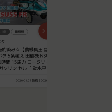
井県
トラクター
福井県
トラクタ
ボタ
クボタ
売約済み☆【農機具王 福井店】
☆売約済み☆【農
ボタ トラクター
クボタ トラクター 
13XSLDSLH130 美品 フロント
21馬力
ダ 32時間 13馬力
2025.12.12 投稿 | 2026.08.06 更新
2025.10