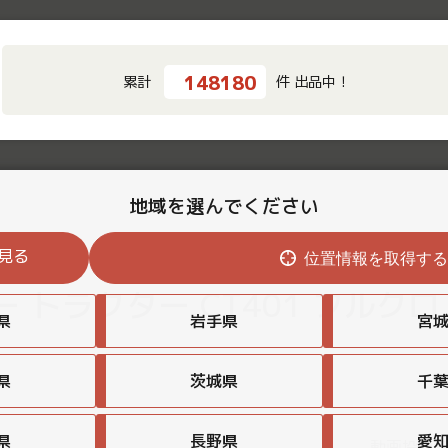
148180
累計
件 出品中！
地域を選んでください
見る
位置情報を取得す
トラクター CT401 フルクロ 
県
岩手県
宮
県
茨城県
千
県
長野県
愛
動画投稿日