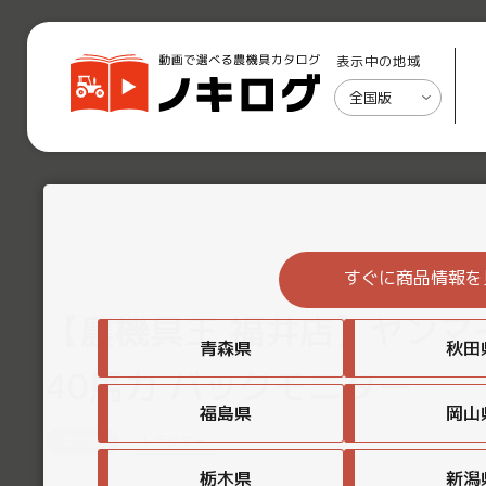
表示中の地域
全国版
すぐに商品情報を
【農機具王 福井店】ヤンマー 
青森県
秋田
40馬力 バックモニター
福島県
岡山
福井県
トラクター
栃木県
新潟