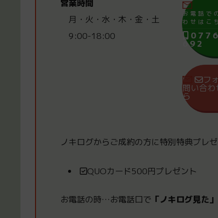
営業時間
お電話で
月・火・水・木・金・土
わせはこ
077
9:00-18:00
692
フ
問い合わ
ら
ノキログからご成約の方
に
特別特典プレゼ
QUOカード500円プレゼント
お電話の時
…
お電話口で
「ノキログ見た」