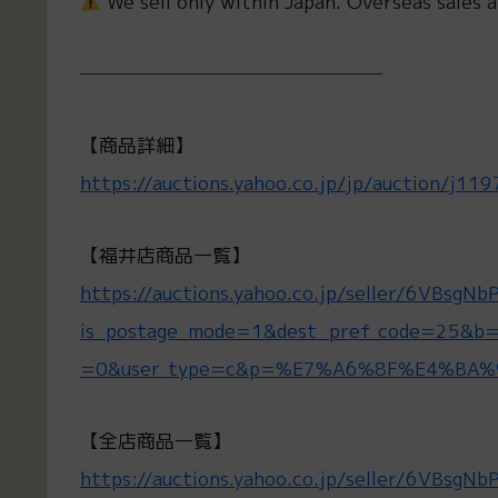
We sell only within Japan. Overseas sales a
────────────────
【商品詳細】
https://auctions.yahoo.co.jp/jp/auction/j1
【福井店商品一覧】
https://auctions.yahoo.co.jp/seller/6VBsg
is_postage_mode=1&dest_pref_code=25&
=0&user_type=c&p=%E7%A6%8F%E4%BA%
【全店商品一覧】
https://auctions.yahoo.co.jp/seller/6VBsg