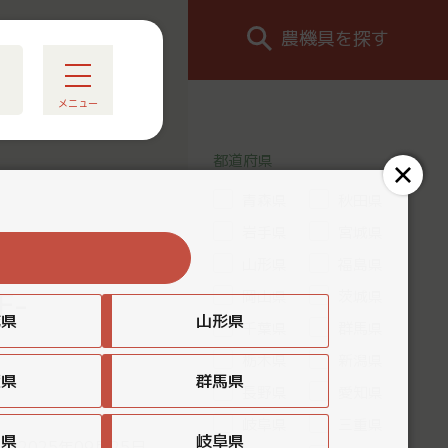
農機具を探す
メニュー
都道府県
青森県
秋田県
岩手県
宮城県
る
山形県
福島県
F-
岡山県
茨城県
城県
山形県
千葉県
群馬県
栃木県
新潟県
葉県
群馬県
長野県
愛知県
岐阜県
三重県
知県
岐阜県
：2025年09月25日