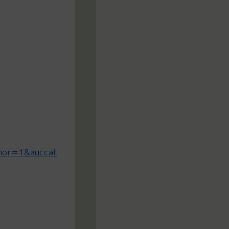
or=1&auccat