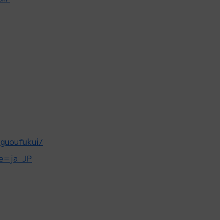
guoufukui/
le=ja_JP