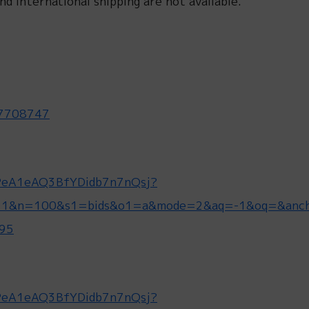
nd international shipping are not available.
197708747
NbPeA1eAQ3BfYDidb7n7nQsj?
b=1&n=100&s1=bids&o1=a&mode=2&aq=-1&oq=&anch
95
NbPeA1eAQ3BfYDidb7n7nQsj?