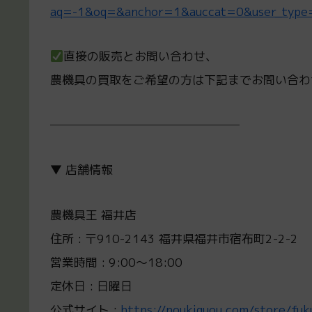
aq=-1&oq=&anchor=1&auccat=0&user_typ
直接の販売とお問い合わせ、
農機具の買取をご希望の方は下記までお問い合わ
────────────────
▼ 店舗情報
農機具王 福井店
住所 : 〒910-2143 福井県福井市宿布町2-2-2
営業時間 : 9:00～18:00
定休日 : 日曜日
公式サイト :
https://noukiguou.com/store/fuk