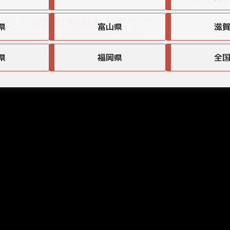
限定！お得な特典あります
県
富山県
滋
県
福岡県
全