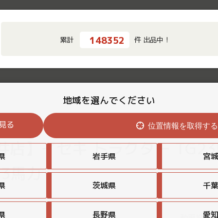
148352
累計
件 出品中！
地域を選んでください
見る
位置情報を取得す
店】イセキ トラクター TG23
県
岩手県
宮
23馬力
県
茨城県
千
県
長野県
愛
動画投稿日