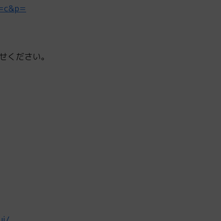
e=c&p=
せください。
ui/