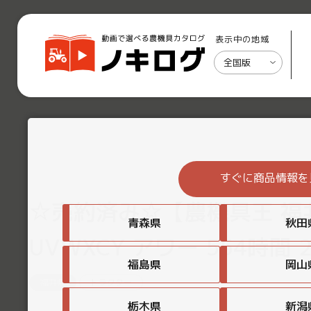
表示中の地域
全国版
すぐに商品情報を
☆売約済み☆【農機具王 福井
青森県
秋田
UVWXCY アワー 554時間 
福島県
岡山
福井県
トラクター
栃木県
新潟