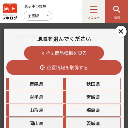
表示中の地域
全国版
メニュー
検索
【農機具王 富山店】タイガーカ
地域を選んでください
ワシマミニグレイダーUS -5 ヤフ
すぐに商品情報を見る
オク出品中！2022.10.24 秋物 そ
位置情報を取得する
の他
青森県
秋田県
富山県
その他
秋物
動画投稿日：2022年10月26日
岩手県
宮城県
購入者限定！お得な特典あります
山形県
福島県
岡山県
茨城県