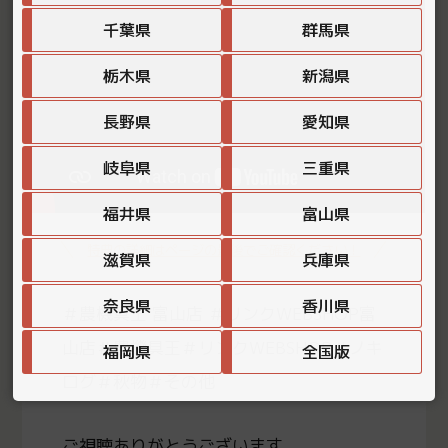
千葉県
群馬県
栃木県
新潟県
長野県
愛知県
岐阜県
三重県
福井県
富山県
特典の詳細はページの最後でご確認ください！
滋賀県
兵庫県
奈良県
香川県
＃農機具王 富山店 ＃リンクWEBSHOP富
山店＃農機具王＃リンクWEBSHOP＃ノキ
福岡県
全国版
ログ＃秋物＃その他
ご視聴ありがとうございます。