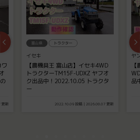
富山県
トラクター
富
イセキ
ヤ
カワ
【農機具王 富山店】イセキ4WD
【
オ
トラクターTM15F-UDXZ ヤフオ
WD
その
ク出品中！2022.10.05 トラクタ
品中
ー
07 更新
2022.10.09 投稿 | 2026.08.07 更新