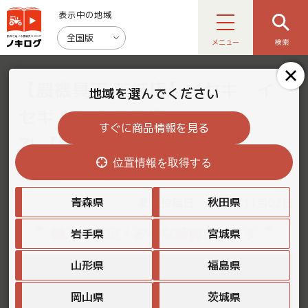
表示中の地域
全国版
メニュー
検索
【農機具王 茨城店】イセキ イ
地域を選んでください
セキ 8条植 田植機 PRJ8D-
すぐに商品情報を見る
ZL【中古】【商品紹介】
位置情報を取得する
茨城県
田植機
青森県
秋田県
動画投稿日：2025年11月02日
購入者限定！お得な特典あります
岩手県
宮城県
山形県
福島県
岡山県
茨城県