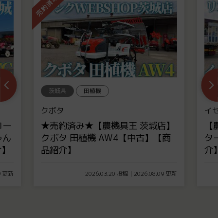
茨城県
田植機
茨
クボタ
イ
コー
★売約済み★【農機具王 茨城店】
【
ゃん
クボタ 田植機 AW4【中古】【商
タ
介】
品紹介】
介
09 更新
2026.03.20 投稿 | 2026.08.09 更新