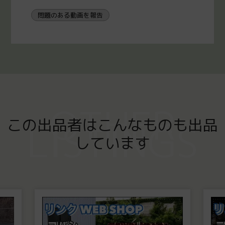
問題のある動画を報告
OTHER
この出品者はこんなものも出品
LISTINGS
しています