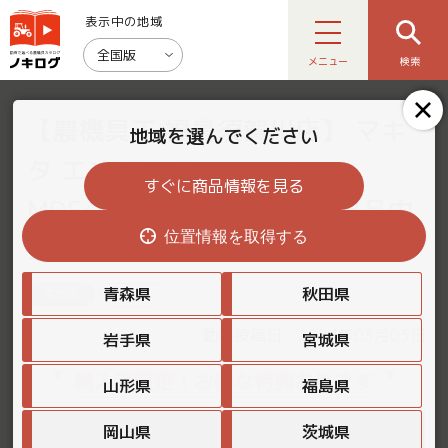
表示中の地域
全国版
メニュー
検索
【農機具王 福島須賀川店】 マキ
地域を選んでください
タ エンジンチェーンソー
すぐに商品情報を見る
MDE430 その他 ヤフオク 出品中
位置情報を取得する
2024.03.03
青森県
秋田県
福島県
その他
動画投稿日：2024年03月03日
岩手県
宮城県
購入者限定！お得な特典あります
山形県
福島県
岡山県
茨城県