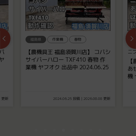
福島県
作業機
春物
福
バ
【農機具王 福島須賀川店】 コバシ
ニ
 ヤ
サイバーハロー TXF410 春物 作
【
業機 ヤフオク 出品中 2024.06.25
あぜ
機 
08 更新
2024.06.25 投稿 | 2026.08.08 更新