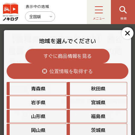
表示中の地域
全国版
メニュー
検索
【農機具王 福島須賀川店】 熊谷
地域を選んでください
農機 乗用バイク MAY 21 その他
すぐに商品情報を見る
溝切機 ヤフオク 出品中
位置情報を取得する
2024.02.17
青森県
秋田県
福島県
その他
動画投稿日：2024年02月17日
岩手県
宮城県
購入者限定！お得な特典あります
山形県
福島県
岡山県
茨城県