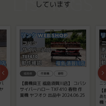
LISTINGS
しています
福島県
作業機
春物
福
バ
【農機具王 福島須賀川店】 コバシ
ニ
 ヤ
サイバーハロー TXF410 春物 作
【
業機 ヤフオク 出品中 2024.06.25
あぜ
機 