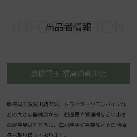
INFORMATION
出品者情報
農機具王 福島須賀川店
農機具王須賀川店では、トラクターやコンバインな
どの大きな農機具から、耕運機や管理機などの小さ
な農機具はもちろん、草刈機や除雪機などその他商
品も取り扱っております。