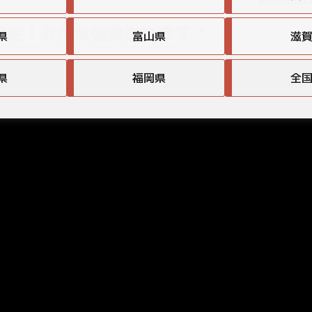
限定！お得な特典あります
県
富山県
滋
県
福岡県
全