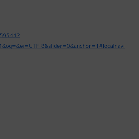
0059341?
q=&ei=UTF-8&slider=0&anchor=1#localnavi