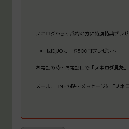
ノキログからご成約の方
に
特別特典プレゼ
QUOカード500円プレゼント
お電話の時
…
お電話口で
「ノキログ見た」
メール、LINEの時
…
メッセージに
「ノキ