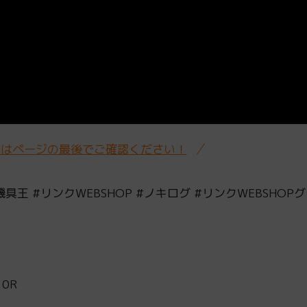
細はページの最後でご確認ください！
機具王 #リンクWEBSHOP #ノキログ #リンクWEBSHO
0R