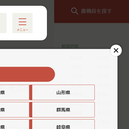
農機具を探す
メニュー
都道府県
青森県
秋田県
岩手県
宮城県
る
山形県
福島県
R その他
岡山県
茨城県
城県
山形県
千葉県
群馬県
栃木県
新潟県
葉県
群馬県
長野県
愛知県
岐阜県
三重県
知県
岐阜県
：2022年10月29日