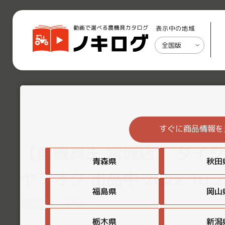
表示中の地域
全国版
すぐに商品情報を
【農機具王 宮城店】 タイシ
青森県
秋田
ヤフオク 出品中 2022.10.2
福島県
岡山
宮城県
その他
栃木県
新潟