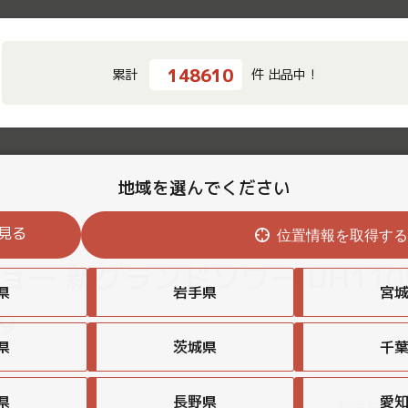
148610
累計
件 出品中！
地域を選んでください
見る
位置情報を取得す
ョー 新グランドソワー UH110
県
岩手県
宮
9
県
茨城県
千
県
長野県
愛
動画投稿日