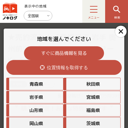
表示中の地域
全国版
メニュー
検索
★売約済み★【農機具王 岩手 奥
地域を選んでください
州前沢店】ヤンマー トラクター
すぐに商品情報を見る
Ke-50 ヤフオク 出品中
位置情報を取得する
2026.05.10
青森県
秋田県
岩手県
トラクター
動画投稿日：2026年05月09日
岩手県
宮城県
購入者限定！お得な特典あります
山形県
福島県
岡山県
茨城県