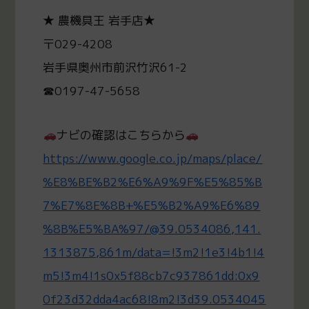
★ 農機具王 岩手店★
〒029-4208
岩手県奥州市前沢竹沢61-2
☎0197-47-5658
ナビの確認はこちらから
https://www.google.co.jp/maps/place/
%E8%BE%B2%E6%A9%9F%E5%85%B
7%E7%8E%8B+%E5%B2%A9%E6%89
%8B%E5%BA%97/@39.0534086,141.
1313875,861m/data=!3m2!1e3!4b1!4
m5!3m4!1s0x5f88cb7c937861dd:0x9
0f23d32dda4ac68!8m2!3d39.0534045