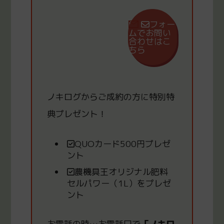
フォー
ムでお問い
合わせはこ
ちら
ノキログからご成約の方
に
特別特
典プレゼント！
QUOカード500円プレゼ
ント
農機具王オリジナル肥料
セルパワー（1L）をプレゼ
ント
お電話の時
…
お電話口で
「ノキロ