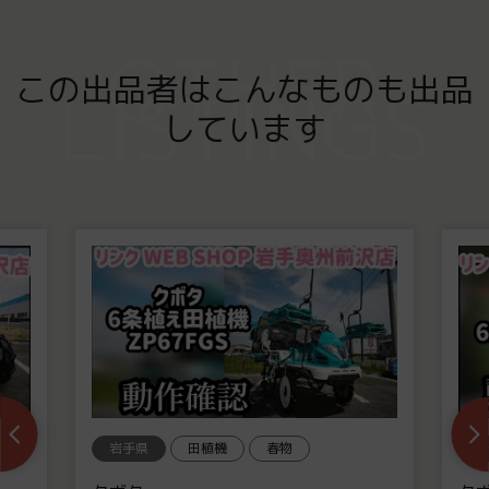
OTHER
この出品者はこんなものも出品
LISTINGS
しています
岩手県
田植機
春物
岩