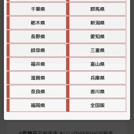
千葉県
群馬県
栃木県
新潟県
長野県
愛知県
岐阜県
三重県
福井県
富山県
特典の詳細はページの最後でご確認ください！
滋賀県
兵庫県
奈良県
香川県
こちらに商品の詳細説明がございます
福岡県
全国版
⇓もっと見るをクリックしてください。
#農機具王岩手店 #リンクWEBSHOP岩手