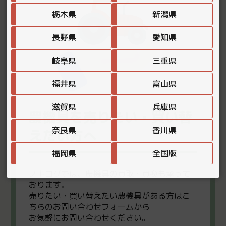
栃木県
新潟県
長野県
愛知県
岐阜県
三重県
福井県
富山県
滋賀県
兵庫県
農機具を売りたい・買い替
奈良県
香川県
えたい方へ
福岡県
全国版
ノキログでは、農機具の買取・買換も承って
おります。
売りたい・買い替えたい農機具がある方はこ
ちらのお問い合わせフォームから
お気軽にお問い合わせください。