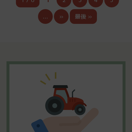
...
»
最後 »