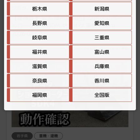
クボタ
栃木県
新潟県
【農機具王 岩手 奥州前沢店】クボタ ホイー
長野県
愛知県
ルローダー R430M ヤフオク 重機 出品中
2026.08.09
岐阜県
三重県
2026.08.09 投稿 | 2026.08.10 更新
福井県
富山県
滋賀県
兵庫県
奈良県
香川県
福岡県
全国版
岩手県
重機・建機