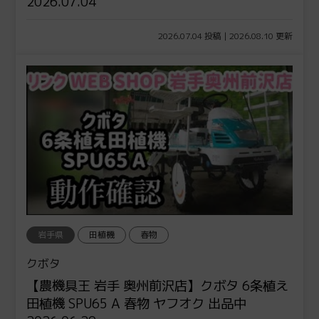
2026.07.04
2026.07.04 投稿 | 2026.08.10 更新
岩手県
田植機
春物
クボタ
【農機具王 岩手 奥州前沢店】クボタ 6条植え
田植機 SPU65 A 春物 ヤフオク 出品中