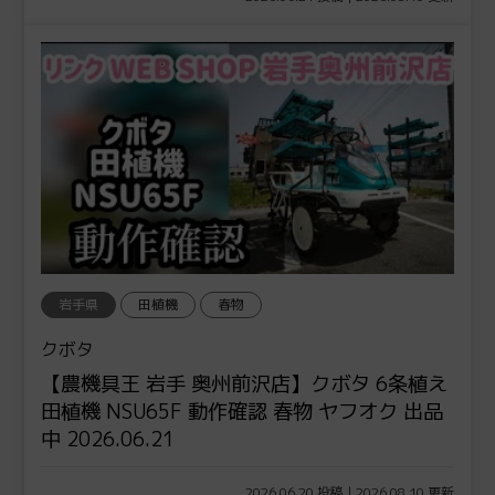
岩手県
田植機
春物
クボタ
【農機具王 岩手 奥州前沢店】クボタ 6条植え
田植機 NSU65F 動作確認 春物 ヤフオク 出品
中 2026.06.21
2026.06.20 投稿 | 2026.08.10 更新