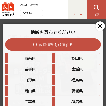
表示中の地域
全国版
メニュー
検索
地域を選んでください
「販売中のみ表示」
動画一覧
位置情報を取得する
青森県
秋田県
岩手県
宮城県
山形県
福島県
岡山県
茨城県
千葉県
群馬県
岩手県
重機・建機