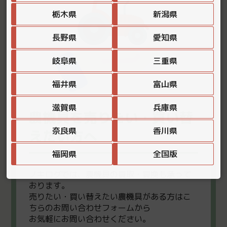
栃木県
新潟県
長野県
愛知県
岐阜県
三重県
福井県
富山県
滋賀県
兵庫県
農機具を売りたい・買い替
奈良県
香川県
えたい方へ
福岡県
全国版
ノキログでは、農機具の買取・買換も承って
おります。
売りたい・買い替えたい農機具がある方はこ
ちらのお問い合わせフォームから
お気軽にお問い合わせください。