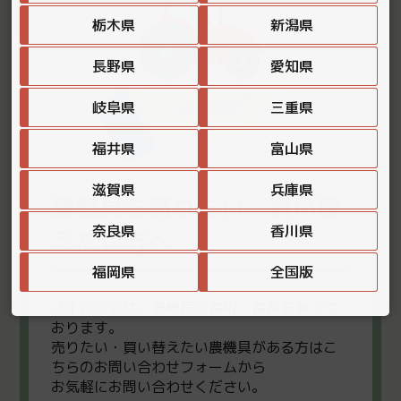
栃木県
新潟県
長野県
愛知県
岐阜県
三重県
福井県
富山県
滋賀県
兵庫県
農機具を売りたい・買い替
奈良県
香川県
えたい方へ
福岡県
全国版
ノキログでは、農機具の買取・買換も承って
おります。
売りたい・買い替えたい農機具がある方はこ
ちらのお問い合わせフォームから
お気軽にお問い合わせください。