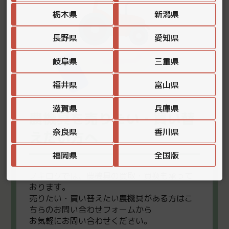
栃木県
新潟県
長野県
愛知県
岐阜県
三重県
福井県
富山県
滋賀県
兵庫県
農機具を売りたい・買い替
奈良県
香川県
えたい方へ
福岡県
全国版
ノキログでは、農機具の買取・買換も承って
おります。
売りたい・買い替えたい農機具がある方はこ
ちらのお問い合わせフォームから
お気軽にお問い合わせください。