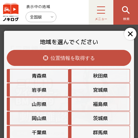
表示中の地域
全国版
メニュー
検索
地域を選んでください
「三陽機器」
動画一覧
位置情報を取得する
青森県
秋田県
岩手県
宮城県
山形県
福島県
岡山県
茨城県
千葉県
群馬県
岩手県
芝刈機・刈払機