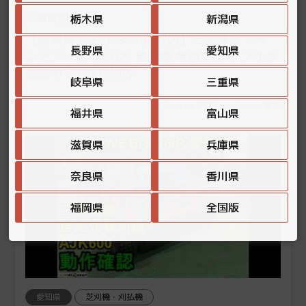
三陽機器
栃木県
新潟県
【農機具王 岩手 奥州前沢店】三陽機器 ツイ
長野県
愛知県
ンモアー BM-3709 草刈機 草刈り機 ヤフオク
出品中 2026.04.03
岐阜県
三重県
2026.04.03 投稿 | 2026.08.07 更新
福井県
富山県
滋賀県
兵庫県
奈良県
香川県
福岡県
全国版
愛知県
芝刈機・刈払機