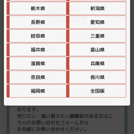
栃木県
新潟県
長野県
愛知県
岐阜県
三重県
福井県
富山県
滋賀県
兵庫県
農機具を売りたい・買い替
奈良県
香川県
えたい方へ
福岡県
全国版
ノキログでは、農機具の買取・買換も承って
おります。
売りたい・買い替えたい農機具がある方はこ
ちらのお問い合わせフォームから
お気軽にお問い合わせください。