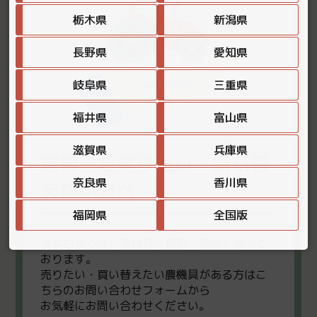
栃木県
新潟県
長野県
愛知県
岐阜県
三重県
福井県
富山県
滋賀県
兵庫県
農機具を売りたい・買い替
奈良県
香川県
えたい方へ
福岡県
全国版
ノキログでは、農機具の買取・買換も承って
おります。
売りたい・買い替えたい農機具がある方はこ
ちらのお問い合わせフォームから
お気軽にお問い合わせください。