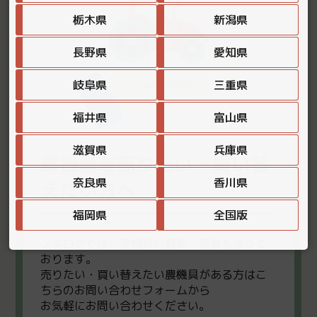
栃木県
新潟県
長野県
愛知県
岐阜県
三重県
福井県
富山県
滋賀県
兵庫県
農機具を売りたい・買い替
奈良県
香川県
えたい方へ
福岡県
全国版
ノキログでは、農機具の買取・買換も承って
おります。
売りたい・買い替えたい農機具がある方はこ
ちらのお問い合わせフォームから
お気軽にお問い合わせください。