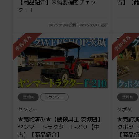
【商品紹介】※概要欄をチェッ
古】【
ク！！
2026.01.09 投稿 | 2026.08.07 更新
茨城県
トラクター
茨城県
ヤンマー
クボタ
★売約済み★【農機具王 茨城店】
★売約済
ヤンマー トラクター F-210 【中
クボタ 
古】【商品紹介】
【商品