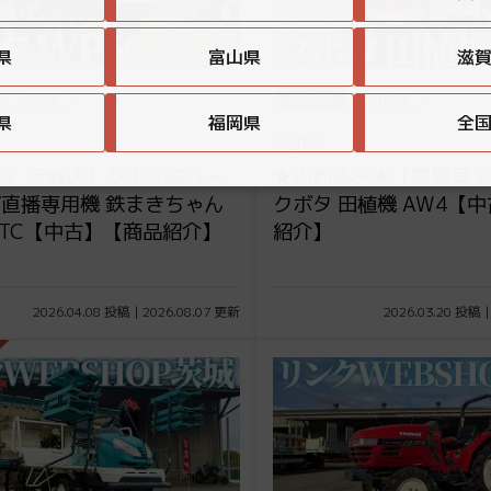
県
富山県
滋
その他
茨城県
田植機
県
福岡県
全
クボタ
王 茨城店】クボタ鉄コー
★売約済み★【農機具王
直播専用機 鉄まきちゃん
クボタ 田植機 AW4【
D-TC【中古】【商品紹介】
紹介】
2026.04.08 投稿 | 2026.08.07 更新
2026.03.20 投稿 |