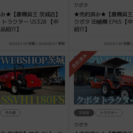
クボタ
み★【農機具王 茨城店】
★売約済み★【農機具王
トラクター US328 【中
クボタ 田植機 EP65【
商品紹介】
紹介】
2026.01.26 投稿 | 2026.08.07 更新
2026.01.26 投稿 |
その他
茨城県
トラクター
クボタ