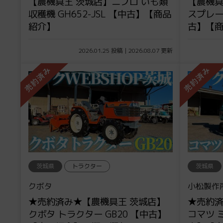
【農機具王 茨城店】ニプロ いも類
【農機具
収穫機 GH652-JSL 【中古】【商品
スプレーヤ
紹介】
古】【
2026.01.25 投稿 | 2026.08.07 更新
茨城県
トラクター
茨城県
クボタ
小松製作
★売約済み★【農機具王 茨城店】
★売約済
クボタ トラクター GB20 【中古】
コマツ 