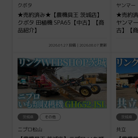
クボタ
ヤンマー
★売約済み★【農機具王 茨城店】
★売約済
クボタ 田植機 SPA65【中古】【商
ヤンマー 
品紹介】
古】【
2026.01.27 投稿 | 2026.08.07 更新
茨城県
その他
茨城県
ニプロ松山
共立