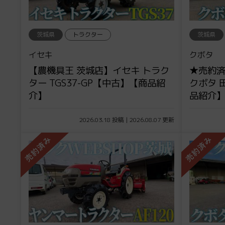
茨城県
トラクター
茨城県
イセキ
クボタ
【農機具王 茨城店】イセキ トラク
★売約済
ター TGS37-GP【中古】【商品紹
クボタ 
介】
品紹介
2026.03.18 投稿 | 2026.08.07 更新