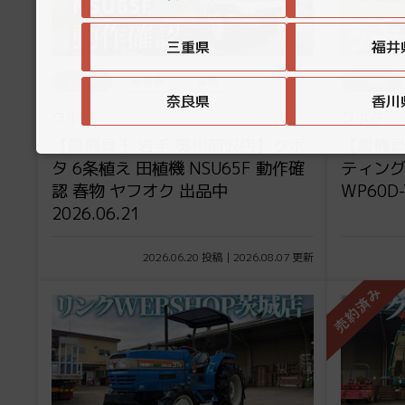
三重県
福井
岩手県
田植機
春物
茨城県
奈良県
香川
クボタ
クボタ
【農機具王 岩手 奥州前沢店】クボ
【農機具
タ 6条植え 田植機 NSU65F 動作確
ティング
認 春物 ヤフオク 出品中
WP60
2026.06.21
2026.06.20 投稿 | 2026.08.07 更新