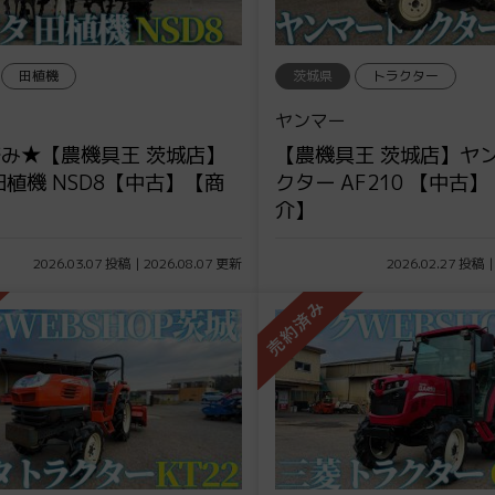
田植機
茨城県
トラクター
ヤンマー
み★【農機具王 茨城店】
【農機具王 茨城店】ヤン
田植機 NSD8【中古】【商
クター AF210 【中古
】
介】
2026.03.07 投稿 | 2026.08.07 更新
2026.02.27 投稿 |