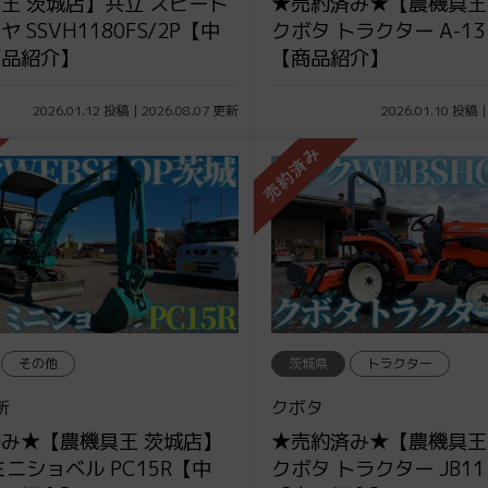
王 茨城店】共立 スピード
★売約済み★【農機具王
 SSVH1180FS/2P【中
クボタ トラクター A-1
商品紹介】
【商品紹介】
2026.01.12 投稿 | 2026.08.07 更新
2026.01.10 投稿 |
その他
茨城県
トラクター
所
クボタ
み★【農機具王 茨城店】
★売約済み★【農機具王
ミニショベル PC15R【中
クボタ トラクター JB1