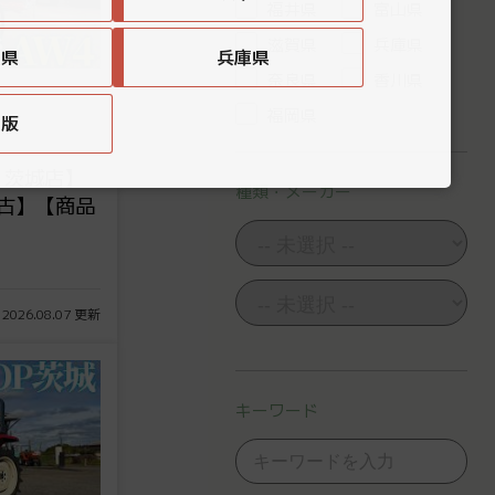
福井県
富山県
滋賀県
兵庫県
賀県
兵庫県
奈良県
香川県
福岡県
国版
 茨城店】
種類・メーカー
中古】【商品
 2026.08.07 更新
キーワード