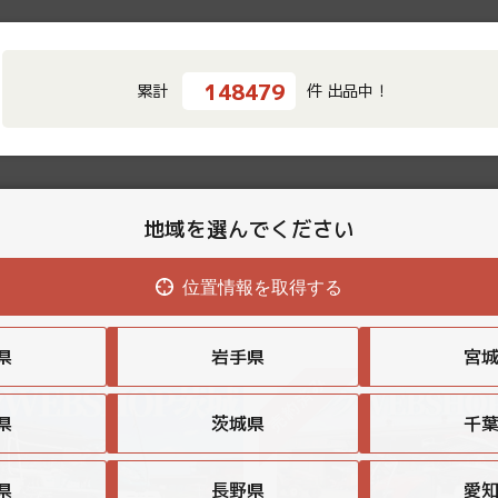
148479
累計
件 出品中！
地域を選んでください
位置情報を取得する
県
岩手県
宮
県
茨城県
千
県
長野県
愛