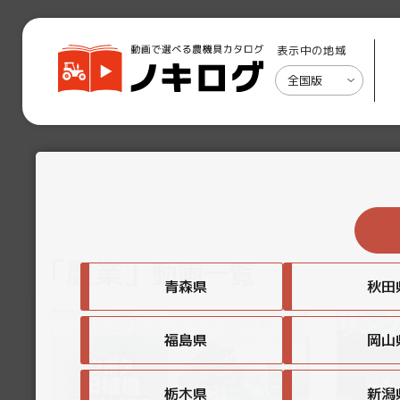
表示中の地域
全国版
「農業」
動画一覧
青森県
秋田
福島県
岡山
栃木県
新潟