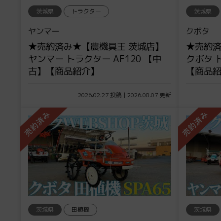
茨城県
トラクター
茨城県
ヤンマー
クボタ
★売約済み★【農機具王 茨城店】
★売約済
ヤンマー トラクター AF120 【中
クボタ 
古】【商品紹介】
【商品
2026.02.27 投稿 | 2026.08.07 更新
茨城県
田植機
茨城県