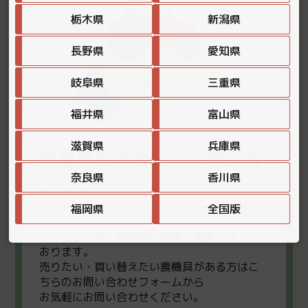
栃木県
新潟県
長野県
愛知県
岐阜県
三重県
福井県
富山県
滋賀県
兵庫県
農機具を売りたい・買い替
奈良県
香川県
えたい方へ
福岡県
全国版
ノキログでは、農機具の買取・買換も承って
おります。
売りたい・買い替えたい農機具がある方はこ
ちらのお問い合わせフォームから
お気軽にお問い合わせください。