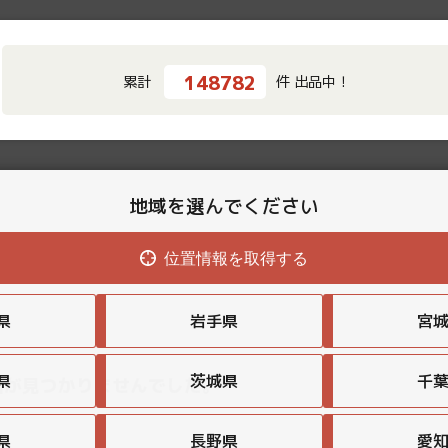
148782
累計
件 出品中！
地域を選んでください
位置情報を取得する
県
岩手県
宮
県
茨城県
千
画が見つかりませんでした。
県
長野県
愛