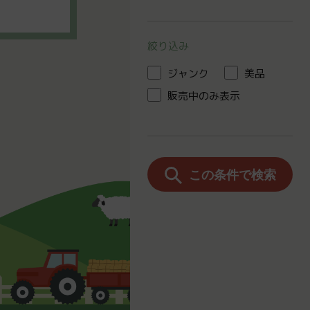
絞り込み
ジャンク
美品
販売中のみ表示
この条件で検索