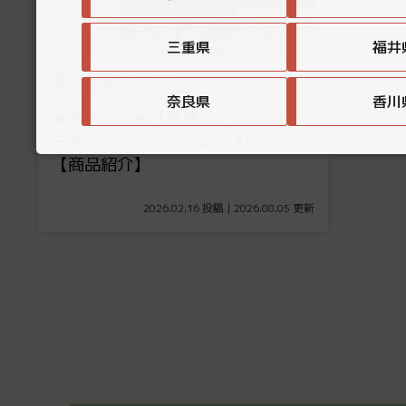
三重県
福井
茨城県
トラクター
奈良県
香川
★売約済み★【農機具王 茨城店】
三菱 トラクター GA450【中古】
【商品紹介】
2026.02.16 投稿 | 2026.08.05 更新