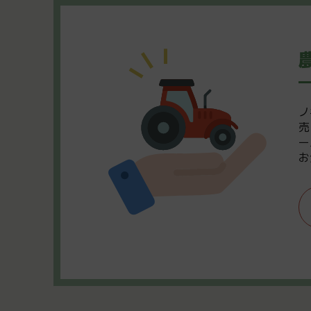
ノ
売
ー
お