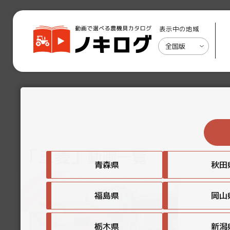
表示中の地域
全国版
「三菱」
動画一覧
青森県
秋田
福島県
岡山
栃木県
新潟