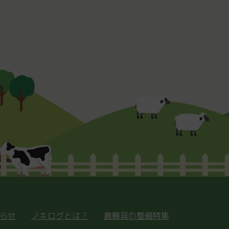
らせ
ノキログとは？
農機具の整備特集