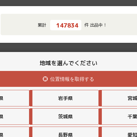
147834
累計
件 出品中！
地域を選んでください
位置情報を取得する
県
岩手県
宮
県
茨城県
千
県
長野県
愛