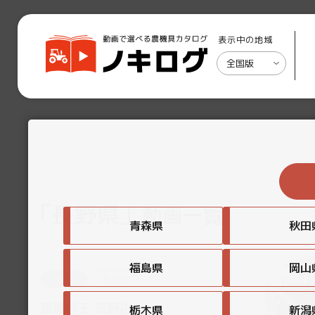
表示中の地域
全国版
「長野県」
動画一覧
青森県
秋田
福島県
岡山
長野県
その他
農機具王 長野店
栃木県
新潟