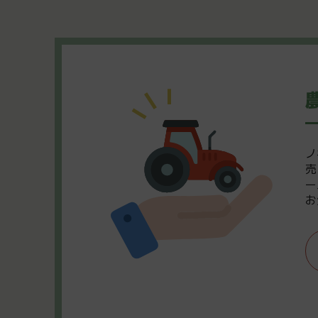
ノ
売
ー
お