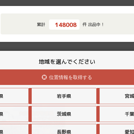
148008
累計
件 出品中！
地域を選んでください
位置情報を取得する
県
岩手県
宮
県
茨城県
千
県
長野県
愛