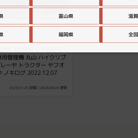
県
富山県
滋
トラクター
耕耘機・管理機
県
福岡県
全
所
定★【農機具王 長野店】
乗用管理機 丸山 ハイクリブ
レーヤ トラクター ヤフオ
 ノキログ 2022.12.07
2023.01.25 投稿 | 2026.08.06 更新