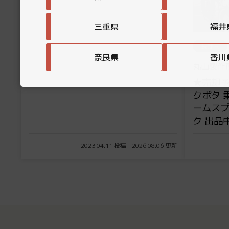
三重県
福井
長野県
奈良県
香川
丸山製作
★売却予
クボタ 
ームスプ
ク 出品中
2023.04.11 投稿 | 2026.08.06 更新