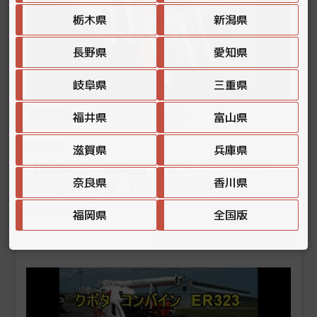
栃木県
新潟県
長野県
愛知県
岐阜県
三重県
福井県
富山県
滋賀県
コンバイン
秋物
クボタ
滋賀県
兵庫県
【農機具王 滋賀店】クボタ コンバイン
奈良県
香川県
ARN445 秋物 ヤフオク出品中
2022.09.25
福岡県
全国版
2022.09.26 投稿 | 2026.08.06 更新