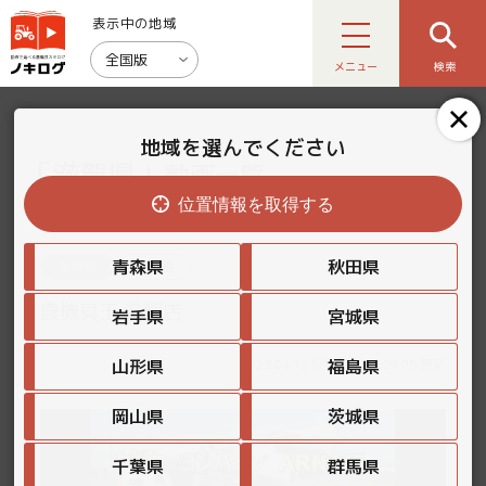
表示中の地域
全国版
メニュー
検索
地域を選んでください
「滋賀県」
動画一覧
位置情報を取得する
青森県
秋田県
滋賀県
その他
農機具王 滋賀店
岩手県
宮城県
2023.04.12 投稿 | 2026.08.06 更新
山形県
福島県
岡山県
茨城県
千葉県
群馬県