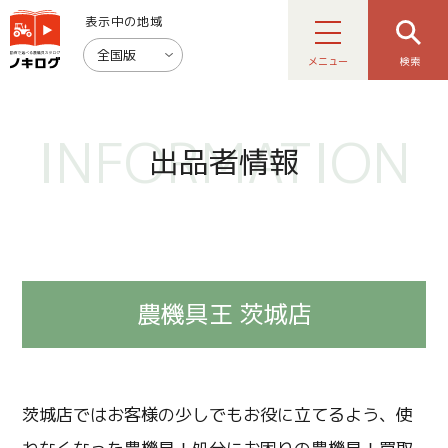
表示中の地域
全国版
メニュー
検索
INFORMATION
出品者情報
農機具王 茨城店
茨城店ではお客様の少しでもお役に立てるよう、使