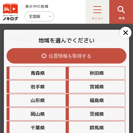
表示中の地域
全国版
メニュー
検索
商品についてのお問い合わせ
地域を選んでください
位置情報を取得する
対象商品
※必須
青森県
秋田県
岩手県
宮城県
お名前
※必須
山形県
福島県
岡山県
茨城県
フリガナ
※必須
千葉県
群馬県