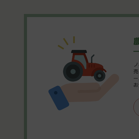
ノ
売
ー
お