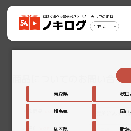
表示中の地域
全国版
商品についてのお問い合わ
青森県
秋田
対象商品
福島県
岡山
※必須
お名前
栃木県
新潟
※必須