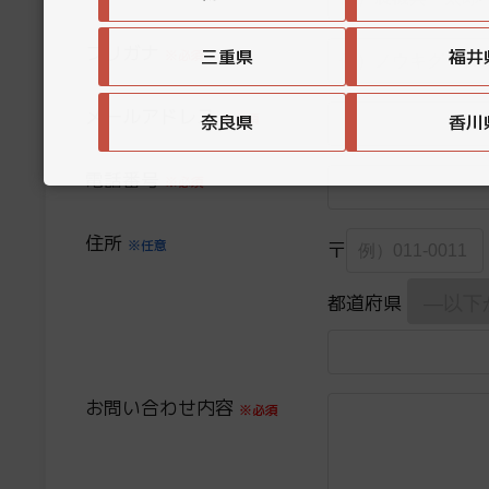
フリガナ
三重県
福井
※必須
メールアドレス
※必須
奈良県
香川
電話番号
※必須
住所
※任意
〒
都道府県
お問い合わせ内容
※必須