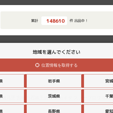
148610
累計
件 出品中！
地域を選んでください
せ
位置情報を取得する
県
岩手県
宮
県
茨城県
千
県
長野県
愛