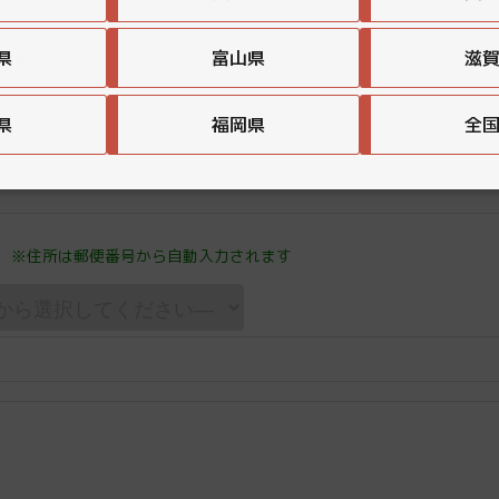
県
富山県
滋
県
福岡県
全
※住所は郵便番号から自動入力されます