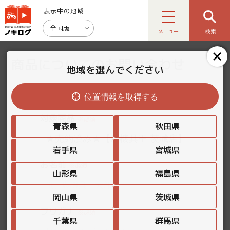
表示中の地域
全国版
メニュー
検索
商品についてのお問い合わせ
地域を選んでください
位置情報を取得する
対象商品
※必須
青森県
秋田県
岩手県
宮城県
お名前
※必須
山形県
福島県
岡山県
茨城県
フリガナ
※必須
千葉県
群馬県